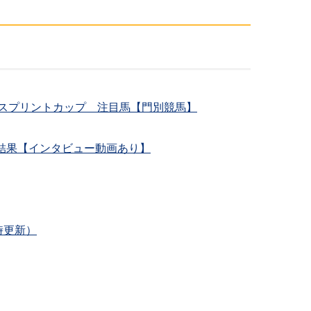
海道スプリントカップ 注目馬【門別競馬】
結果【インタビュー動画あり】
時更新）