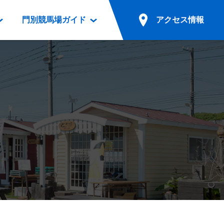
門別競馬場ガイド
アクセス情報
情報
票案内
ファンルーム
アクセス情報
電話・インターネット投票
競馬用語集
お車でのご来場
別表ダウンロード
場外発売所
無料送迎バスでのご来場
ギスカン
実況・テレホンサービス
公共の交通機関でのご来場
カレンダー
発売・払戻
ドカフェ
競走体系図
リオンシリーズ競走
発売情報(PDF)
の発売情報