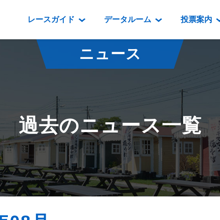
レースガイド
データルーム
投票案内
データルーム
レース情報
映像コンテンツ
門別競馬場情報
過去開催
投
ニュース
騎手・調教師紹介
レース一覧
重賞競走VTR
門別競馬場グルメ
番組・級
騎手・調教師成績
出走表
重賞競走参考VTR
とねっこジン
開催日程
能力検査成績
成績表
レースダイジェスト
いずみ食堂
開催
過去のニュース一覧
坂路調教映像
払戻金一覧
新馬ダイジェスト
ルンビニフー
重賞
遠征馬情報
騎手成績表
勝馬屋
スタ
馬主服紹介
馬番成績表
発売情報
番組編成要領
オッズ
道内の
道外