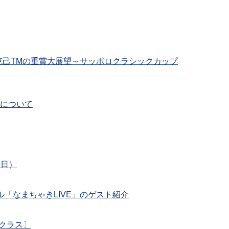
倉克己TMの重賞大展望～サッポロクラシックカップ
場について
6日）
ネル「なまちゃきLIVE」のゲスト紹介
勝クラス〕