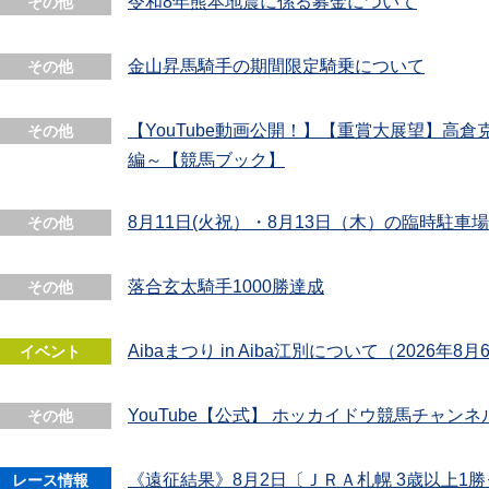
令和8年熊本地震に係る募金について
その他
金山昇馬騎手の期間限定騎乗について
その他
【YouTube動画公開！】【重賞大展望】高
その他
編～【競馬ブック】
8月11日(火祝）・8月13日（木）の臨時駐車
その他
落合玄太騎手1000勝達成
その他
Aibaまつり in Aiba江別について（2026年8月
イベント
YouTube【公式】 ホッカイドウ競馬チャン
その他
《遠征結果》8月2日〔ＪＲＡ札幌 3歳以上1
レース情報