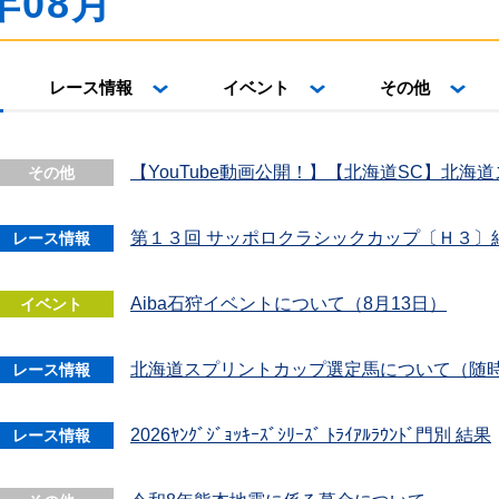
年08月
レース情報
イベント
その他
【YouTube動画公開！】【北海道SC】北
その他
第１３回 サッポロクラシックカップ〔Ｈ３〕
レース情報
Aiba石狩イベントについて（8月13日）
イベント
北海道スプリントカップ選定馬について（随
レース情報
2026ﾔﾝｸﾞｼﾞｮｯｷｰｽﾞｼﾘｰｽﾞ ﾄﾗｲｱﾙﾗｳﾝﾄﾞ門別 結果
レース情報