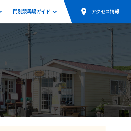
門別競馬場ガイド
アクセス情報
情報
票案内
ファンルーム
アクセス情報
電話・インターネット投票
競馬用語集
お車でのご来場
別表ダウンロード
場外発売所
無料送迎バスでのご来場
ギスカン
実況・テレホンサービス
公共の交通機関でのご来場
カレンダー
発売・払戻
ドカフェ
競走体系図
リオンシリーズ競走
発売情報(PDF)
の発売情報