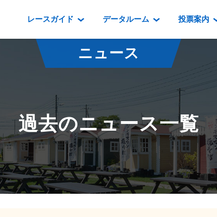
レースガイド
データルーム
投票案内
データルーム
レース情報
映像コンテンツ
門別競馬場情報
過去開催
投
ニュース
騎手・調教師紹介
レース一覧
重賞競走VTR
門別競馬場グルメ
番組・級
騎手・調教師成績
出走表
重賞競走参考VTR
とねっこジン
開催日程
能力検査成績
成績表
レースダイジェスト
いずみ食堂
開催
過去のニュース一覧
坂路調教映像
払戻金一覧
新馬ダイジェスト
ルンビニフー
重賞
遠征馬情報
騎手成績表
勝馬屋
スタ
馬主服紹介
馬番成績表
発売情報
番組編成要領
オッズ
道内の
道外