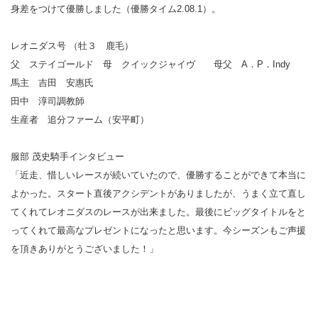
身差をつけて優勝しました（優勝タイム2.08.1）。
レオニダス号 （牡３ 鹿毛）
父 ステイゴールド 母 クイックジャイヴ 母父 A．P．Indy
馬主 吉田 安惠氏
田中 淳司調教師
生産者 追分ファーム（安平町）
服部 茂史騎手インタビュー
「近走、惜しいレースが続いていたので、優勝することができて本当に
よかった。スタート直後アクシデントがありましたが、うまく立て直し
てくれてレオニダスのレースが出来ました。最後にビッグタイトルをと
ってくれて最高なプレゼントになったと思います。今シーズンもご声援
を頂きありがとうございました！」