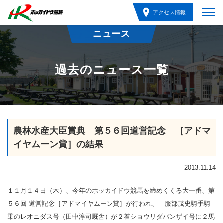
アクセス情報
ニュース
過去のニュース一覧
農林水産大臣賞典 第５６回道営記念 ［アドマ
イヤムーン賞］の結果
2013.11.14
１１月１４日（木）、今年のホッカイドウ競馬を締めくくる大一番、第
５６回 道営記念［アドマイヤムーン賞］が行われ、 服部茂史騎手騎
乗のレオニダス号（田中淳司厩舎）が２着ショウリダバンザイ号に２馬