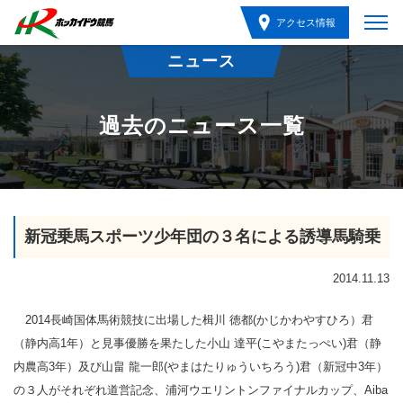
アクセス情報
ニュース
過去のニュース一覧
新冠乗馬スポーツ少年団の３名による誘導馬騎乗
2014.11.13
2014長崎国体馬術競技に出場した楫川 徳都(かじかわやすひろ）君
（静内高1年）と見事優勝を果たした小山 達平(こやまたっぺい)君（静
内農高3年）及び山畠 龍一郎(やまはたりゅういちろう)君（新冠中3年）
の３人がそれぞれ道営記念、浦河ウエリントンファイナルカップ、Aiba