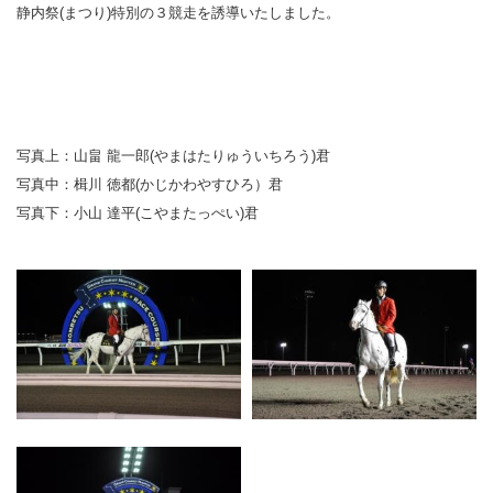
静内祭(まつり)特別の３競走を誘導いたしました。
写真上：山畠 龍一郎(やまはたりゅういちろう)君
写真中：楫川 徳都(かじかわやすひろ）君
写真下：小山 達平(こやまたっぺい)君