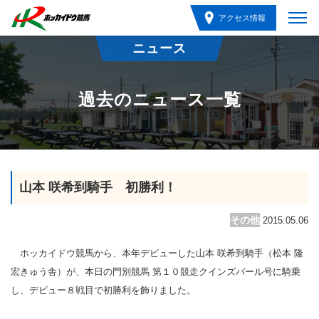
アクセス情報
ニュース
過去のニュース一覧
山本 咲希到騎手 初勝利！
その他
2015.05.06
ホッカイドウ競馬から、本年デビューした山本 咲希到騎手（松本 隆
宏きゅう舎）が、本日の門別競馬 第１０競走クインズパール号に騎乗
し、デビュー８戦目で初勝利を飾りました。