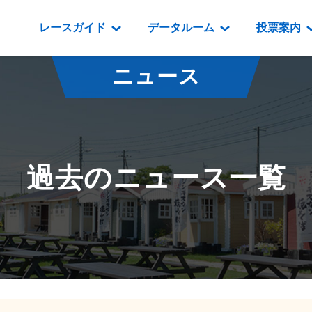
レースガイド
データルーム
投票案内
データルーム
レース情報
映像コンテンツ
門別競馬場情報
過去開催
投
ニュース
騎手・調教師紹介
レース一覧
重賞競走VTR
門別競馬場グルメ
番組・級
騎手・調教師成績
出走表
重賞競走参考VTR
とねっこジン
開催日程
能力検査成績
成績表
レースダイジェスト
いずみ食堂
開催
過去のニュース一覧
坂路調教映像
払戻金一覧
新馬ダイジェスト
ルンビニフー
重賞
遠征馬情報
騎手成績表
勝馬屋
スタ
馬主服紹介
馬番成績表
発売情報
番組編成要領
オッズ
道内の
道外