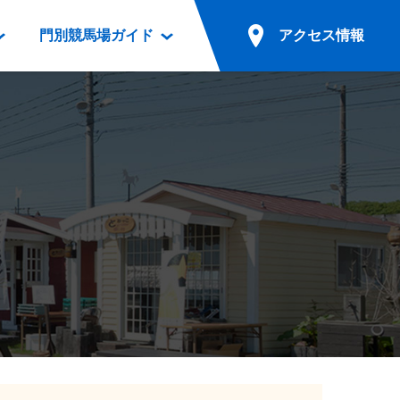
門別競馬場ガイド
アクセス情報
情報
票案内
ファンルーム
アクセス情報
電話・インターネット投票
競馬用語集
お車でのご来場
別表ダウンロード
場外発売所
無料送迎バスでのご来場
ギスカン
実況・テレホンサービス
公共の交通機関でのご来場
カレンダー
発売・払戻
ドカフェ
競走体系図
リオンシリーズ競走
発売情報(PDF)
の発売情報