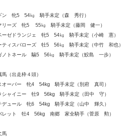
ギン 牝5 54㎏ 騎手未定（森 秀行）
マリーズ 牝5 55㎏ 騎手未定（藤岡 健一）
ベーゼドランジェ 牝5 54㎏ 騎手未定（小崎 憲）
ーティスバローズ 牡5 56㎏ 騎手未定（中竹 和也）
ガノトネール 騸5 56㎏ 騎手未定（鮫島 一歩）
属馬（出走枠４頭）
オーバー 牝4 54kg 騎手未定（別府 真司）
シャイニー 牡9 56kg 騎手未定（田中 守）
デュール 牝6 54kg 騎手未定（山中 輝久）
レット 牡4 56kg 南郷 家全騎手（菅原 勲）
欠馬