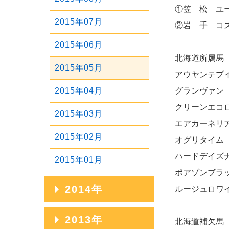
2020年01月
2017年05月
①笠 松 ユー
2019年02月
2016年06月
2018年03月
2015年07月
②岩 手 コス
2017年04月
2019年01月
2016年05月
2018年02月
2015年06月
2017年03月
北海道所属馬
2016年04月
2018年01月
2015年05月
アウヤンテプイ
2017年02月
2016年03月
2015年04月
グランヴァン 
2017年01月
2016年02月
クリーンエコロ
2015年03月
エアカーネリア
2016年01月
2015年02月
オグリタイム 
ハードデイズナ
2015年01月
ポアゾンブラッ
2014年
ルージュロワイ
2014年12月
2013年
北海道補欠馬