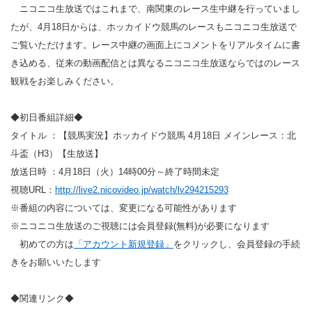
ニコニコ生放送ではこれまで、南関東のレース生中継を行っていまし
たが、4月18日からは、ホッカイドウ競馬のレースもニコニコ生放送で
ご覧いただけます。レース中継の画面上にコメントをリアルタイムに書
き込める、従来の動画配信とは異なるニコニコ生放送ならではのレース
観戦をお楽しみください。
◆初日番組詳細◆
タイトル ：【競馬実況】ホッカイドウ競馬 4月18日 メインレース：北
斗盃（H3）【生放送】
放送日時 ：4月18日（火）14時00分～終了時間未定
視聴URL：
http://live2.nicovideo.jp/watch/lv294215293
※番組の内容については、変更になる可能性があります
※ニコニコ生放送のご視聴には会員登録(無料)が必要になります
初めての方は
「アカウント新規登録」
をクリックし、会員登録の手続
きをお願いいたします
◆関連リンク◆