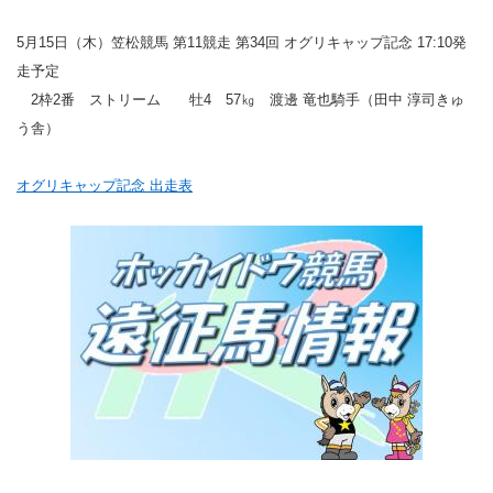
5月15日（木）笠松競馬 第11競走 第34回 オグリキャップ記念 17:10発
走予定
2枠2番 ストリーム 牡4 57㎏ 渡邊 竜也騎手（田中 淳司きゅ
う舎）
オグリキャップ記念 出走表