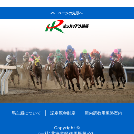
2003年11月
2007年06月
2011年01月
2002年06月
2006年07月
2010年02月
2005年08月
2009年03月
2004年09月
2008年04月
ページの先頭へ
2003年10月
2007年05月
2002年05月
2006年06月
2010年01月
2005年07月
2009年02月
2004年08月
2008年03月
2003年09月
2007年04月
2002年04月
2006年05月
2005年06月
2009年01月
2004年07月
2008年02月
2003年08月
2007年03月
2006年04月
2005年05月
2004年06月
2008年01月
2003年07月
2007年02月
2006年03月
2005年04月
2004年05月
2003年06月
2007年01月
2006年02月
2005年03月
2004年04月
2003年05月
2006年01月
2005年02月
2004年03月
2003年04月
2005年01月
2004年02月
2003年01月
2004年01月
馬主服について
認定厩舎制度
屋内調教用坂路案内
Copyright ©
(一社)北海道軽種馬振興公社