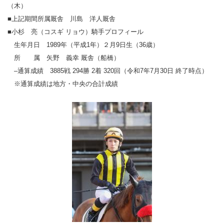
（木）
■上記期間所属厩舎 川島 洋人厩舎
■小杉 亮（コスギ リョウ）騎手プロフィール
生年月日 1989年（平成1年）２月9日生（36歳）
所 属 矢野 義幸 厩舎（船橋）
–通算成績 3885戦 294勝 2着 320回（令和7年7月30日 終了時点）
※通算成績は地方・中央の合計成績