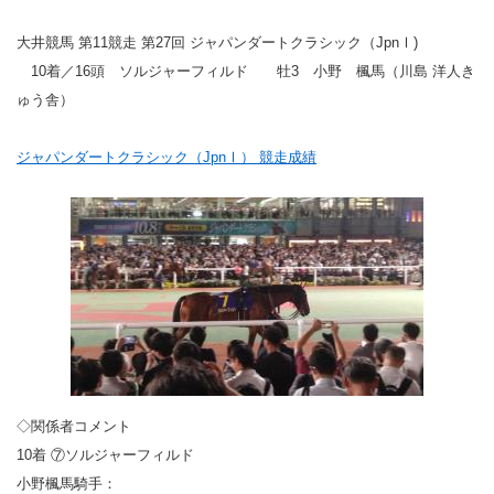
大井競馬 第11競走 第27回 ジャパンダートクラシック（JpnⅠ)
10着／16頭 ソルジャーフィルド 牡3 小野 楓馬（川島 洋人き
ゅう舎）
ジャパンダートクラシック（JpnⅠ） 競走成績
◇関係者コメント
10着 ⑦ソルジャーフィルド
小野楓馬騎手：