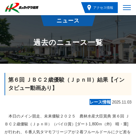
アクセス情報
ニュース
過去のニュース一覧
第６回 ＪＢＣ２歳優駿（ＪｐｎⅢ）結果【イン
タビュー動画あり】
レース情報
2025.11.03
本日のメイン競走、未来優駿２０２５ 農林水産大臣賞典 第６回 Ｊ
ＢＣ２歳優駿（ＪｐｎⅢ）（パイロ賞）[ダート1,800ｍ（外) 晴・重]
が行われ、６番人気タマモフリージアが２着フルールドールにクビ差を