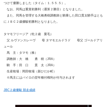
つけて優勝しました（タイム：１.５５.５）。
なお、同馬は重賞初勝利（通算２勝目）となりました。
また、同馬を管理する大橋勇樹調教師と騎乗した田口貫太騎手はとも
にＪＢＣ２歳優駿初勝利となりました。
タマモフリージア（牝２歳 栗毛）
父 ルヴァンスレーヴ 母 タマモエルドラド 母父 ゴールドアリ
ュール
馬 主：タマモ（株）
調教師：大 橋 勇 樹（JRA）
騎 手：田 口 貫 太（JRA）
生産牧場：岡田牧場（新ひだか町）
※馬主にはパイロの翌年種付権利が付与されます
JBC２歳優駿 競走成績