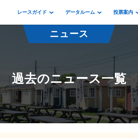
レースガイド
データルーム
投票案内
データルーム
レース情報
映像コンテンツ
門別競馬場情報
過去開催
投
ニュース
騎手・調教師紹介
レース一覧
重賞競走VTR
門別競馬場グルメ
番組・級
騎手・調教師成績
出走表
重賞競走参考VTR
とねっこジン
開催日程
能力検査成績
成績表
レースダイジェスト
いずみ食堂
開催
過去のニュース一覧
坂路調教映像
払戻金一覧
新馬ダイジェスト
ルンビニフー
重賞
遠征馬情報
騎手成績表
勝馬屋
スタ
馬主服紹介
馬番成績表
発売情報
番組編成要領
オッズ
道内の
道外