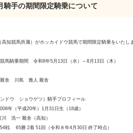
月騎手の期間限定騎乗について
（高知競馬所属）がホッカイドウ競馬で期間限定騎乗をいたし
競馬騎乗期間 令和8年5月13日（水）～8月13日（木）
厩舎 川島 雅人 厩舎
コンドウ ショウゲツ）騎手プロフィール
08年（平成20年）1月31日生（18歳）
 浩一 厩舎（高知）
4戦 65勝 2着 51回（令和８年4月30日 終了時点）