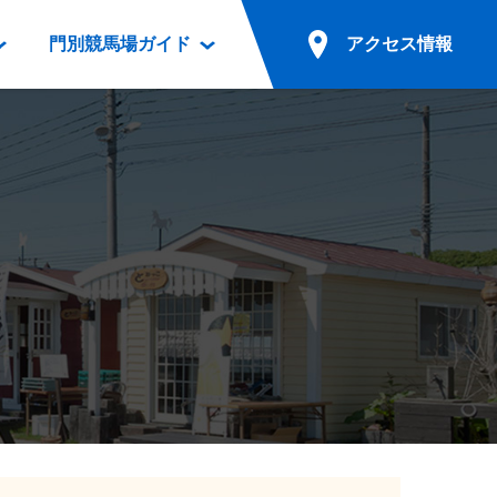
門別競馬場ガイド
アクセス情報
情報
票案内
ファンルーム
アクセス情報
電話・インターネット投票
競馬用語集
お車でのご来場
別表ダウンロード
場外発売所
無料送迎バスでのご来場
ギスカン
実況・テレホンサービス
公共の交通機関でのご来場
カレンダー
発売・払戻
ドカフェ
競走体系図
リオンシリーズ競走
発売情報(PDF)
の発売情報