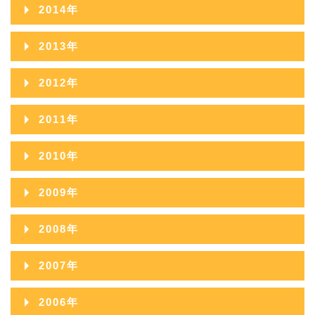
2015年12月
2019年07月
2023年02月
2014年
2018年08月
2022年03月
2017年09月
2021年04月
2016年10月
2020年05月
2015年11月
2019年06月
2023年01月
2014年12月
2018年07月
2022年02月
2013年
2017年08月
2021年03月
2016年09月
2020年04月
2015年10月
2019年05月
2014年11月
2018年06月
2022年01月
2013年12月
2017年07月
2021年02月
2012年
2016年08月
2020年03月
2015年09月
2019年04月
2014年10月
2018年05月
2013年11月
2017年06月
2021年01月
2012年12月
2016年07月
2020年02月
2011年
2015年08月
2019年03月
2014年09月
2018年04月
2013年10月
2017年05月
2012年11月
2016年06月
2020年01月
2011年12月
2015年07月
2019年02月
2010年
2014年08月
2018年03月
2013年09月
2017年04月
2012年10月
2016年05月
2011年11月
2015年06月
2019年01月
2010年12月
2014年07月
2018年02月
2009年
2013年08月
2017年03月
2012年09月
2016年04月
2011年10月
2015年05月
2010年11月
2014年06月
2018年01月
2009年12月
2013年07月
2017年02月
2008年
2012年08月
2016年03月
2011年09月
2015年04月
2010年10月
2014年05月
2009年11月
2013年06月
2017年01月
2008年12月
2012年07月
2016年02月
2007年
2011年08月
2015年03月
2010年09月
2014年04月
2009年10月
2013年05月
2008年11月
2012年06月
2016年01月
2007年12月
2011年07月
2015年02月
2006年
2010年08月
2014年03月
2009年09月
2013年04月