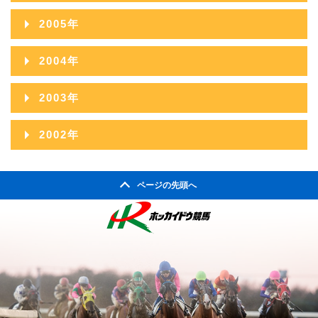
2008年10月
2012年05月
2007年11月
2011年06月
2015年01月
2006年12月
2010年07月
2014年02月
2005年
2009年08月
2013年03月
2008年09月
2012年04月
2007年10月
2011年05月
2006年11月
2010年06月
2014年01月
2005年12月
2009年07月
2013年02月
2004年
2008年08月
2012年03月
2007年09月
2011年04月
2006年10月
2010年05月
2005年11月
2009年06月
2013年01月
2004年12月
2008年07月
2012年02月
2003年
2007年08月
2011年03月
2006年09月
2010年04月
2005年10月
2009年05月
2004年11月
2008年06月
2012年01月
2003年12月
2007年07月
2011年02月
2002年
2006年08月
2010年03月
2005年09月
2009年04月
2004年10月
2008年05月
2003年11月
2007年06月
2011年01月
2002年06月
2006年07月
2010年02月
2005年08月
2009年03月
2004年09月
2008年04月
ページの先頭へ
2003年10月
2007年05月
2002年05月
2006年06月
2010年01月
2005年07月
2009年02月
2004年08月
2008年03月
2003年09月
2007年04月
2002年04月
2006年05月
2005年06月
2009年01月
2004年07月
2008年02月
2003年08月
2007年03月
2006年04月
2005年05月
2004年06月
2008年01月
2003年07月
2007年02月
2006年03月
2005年04月
2004年05月
2003年06月
2007年01月
2006年02月