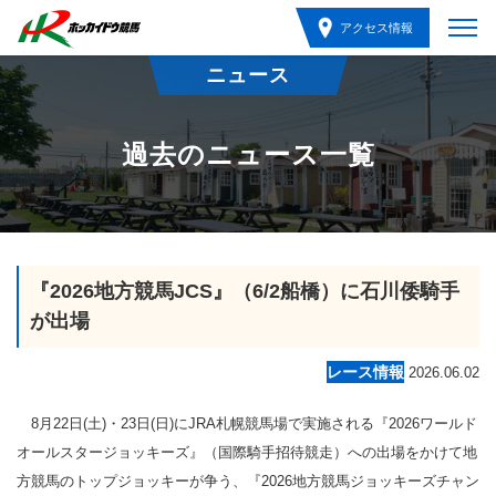
アクセス情報
ニュース
過去のニュース一覧
『2026地方競馬JCS』（6/2船橋）に石川倭騎手
が出場
レース情報
2026.06.02
8月22日(土)・23日(日)にJRA札幌競馬場で実施される『2026ワールド
オールスタージョッキーズ』（国際騎手招待競走）への出場をかけて地
方競馬のトップジョッキーが争う、『2026地方競馬ジョッキーズチャン