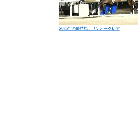
2025年の優勝馬：サンオークレア