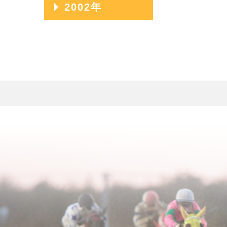
2009年04月
2006年08月
2003年12月
2002年
2011年01月
2008年05月
2005年09月
2010年02月
2007年06月
2004年10月
2009年03月
2006年07月
2003年11月
2008年04月
2005年08月
2002年06月
2010年01月
2007年05月
2004年09月
2009年02月
2006年06月
2003年10月
2008年03月
2005年07月
2002年05月
2007年04月
2004年08月
2009年01月
2006年05月
2003年09月
2008年02月
2005年06月
2002年04月
2007年03月
2004年07月
2006年04月
2003年08月
2008年01月
2005年05月
2007年02月
2004年06月
2006年03月
2003年07月
2005年04月
2007年01月
2004年05月
2006年02月
2003年06月
2005年03月
2004年04月
2006年01月
2003年05月
2005年02月
2004年03月
2003年04月
2005年01月
2004年02月
2003年01月
2004年01月