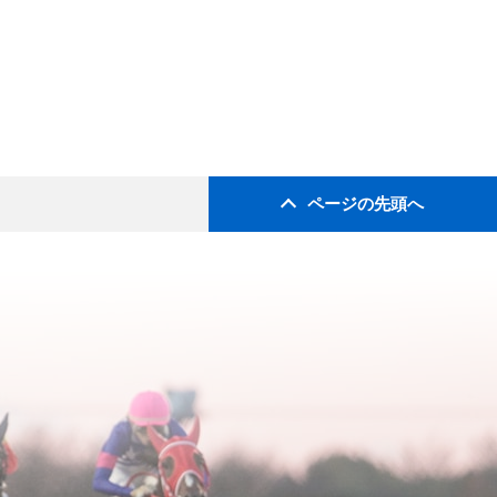
ページの先頭へ