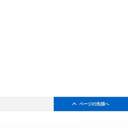
ページの先頭へ