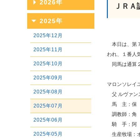
2026年
ＪＲＡ
2026年08月
2025年
2026年07月
2025年12月
本日は、第７競
2026年06月
2025年11月
われ、１番人
2026年05月
2025年10月
同馬は通算２
2026年04月
2025年09月
マロンソレイ
2026年03月
2025年08月
父 ルヴァン
2026年02月
馬 主：保 
2025年07月
調教師：角
2026年01月
2025年06月
騎 手：
2025年05月
生産牧場：オ