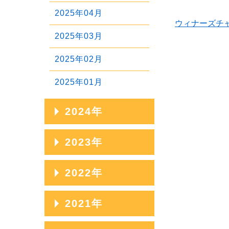
2025年04月
ウィナーズチ
2025年03月
2025年02月
2025年01月
2024年
2024年12月
2023年
2024年11月
2023年12月
2022年
2024年10月
2023年11月
2022年12月
2021年
2024年09月
2023年10月
2022年11月
2024年08月
2021年12月