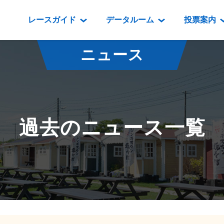
レースガイド
データルーム
投票案内
データルーム
レース情報
映像コンテンツ
門別競馬場情報
過去開催
投
ニュース
騎手・調教師紹介
レース一覧
重賞競走VTR
門別競馬場グルメ
番組・級
騎手・調教師成績
出走表
重賞競走参考VTR
とねっこジン
開催日程
能力検査成績
成績表
レースダイジェスト
いずみ食堂
開催
過去のニュース一覧
坂路調教映像
払戻金一覧
新馬ダイジェスト
ルンビニフー
重賞
遠征馬情報
騎手成績表
勝馬屋
スタ
馬主服紹介
馬番成績表
発売情報
番組編成要領
オッズ
道内の
道外