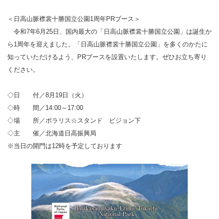
＜日高山脈襟裳十勝国立公園1周年PRブース＞
令和7年6月25日、国内最大の「日高山脈襟裳十勝国立公園」は誕生か
ら1周年を迎えました。「日高山脈襟裳十勝国立公園」を多くのかたに
知っていただけるよう、PRブースを設置いたします。ぜひお立ち寄り
ください。
◇日 付／8月19日（火）
◇時 間／14:00～17:00
◇場 所／ポラリス☆スタンド ビジョン下
◇主 催／北海道日高振興局
※当日の開門は12時を予定しております