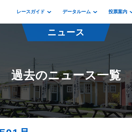
レースガイド
データルーム
投票案内
データルーム
レース情報
映像コンテンツ
門別競馬場情報
過去開催
投
ニュース
騎手・調教師紹介
レース一覧
重賞競走VTR
門別競馬場グルメ
番組・級
騎手・調教師成績
出走表
重賞競走参考VTR
とねっこジン
開催日程
能力検査成績
成績表
レースダイジェスト
いずみ食堂
開催
過去のニュース一覧
坂路調教映像
払戻金一覧
新馬ダイジェスト
ルンビニフー
重賞
遠征馬情報
騎手成績表
勝馬屋
スタ
馬主服紹介
馬番成績表
発売情報
番組編成要領
オッズ
道内の
道外