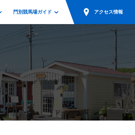
門別競馬場ガイド
アクセス情報
情報
票案内
ファンルーム
アクセス情報
電話・インターネット投票
競馬用語集
お車でのご来場
別表ダウンロード
場外発売所
無料送迎バスでのご来場
ギスカン
実況・テレホンサービス
公共の交通機関でのご来場
カレンダー
発売・払戻
ドカフェ
競走体系図
リオンシリーズ競走
発売情報(PDF)
の発売情報