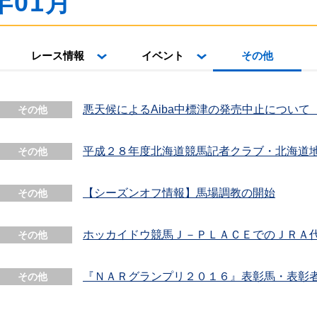
年01月
レース情報
イベント
その他
悪天候によるAiba中標津の発売中止について（
その他
平成２８年度北海道競馬記者クラブ・北海道
その他
【シーズンオフ情報】馬場調教の開始
その他
ホッカイドウ競馬Ｊ－ＰＬＡＣＥでのＪＲＡ
その他
『ＮＡＲグランプリ２０１６』表彰馬・表彰
その他