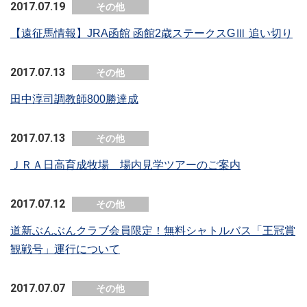
2017.07.19
その他
【遠征馬情報】JRA函館 函館2歳ステークスGⅢ 追い切り
2017.07.13
その他
田中淳司調教師800勝達成
2017.07.13
その他
ＪＲＡ日高育成牧場 場内見学ツアーのご案内
2017.07.12
その他
道新ぶんぶんクラブ会員限定！無料シャトルバス「王冠賞
観戦号」運行について
2017.07.07
その他