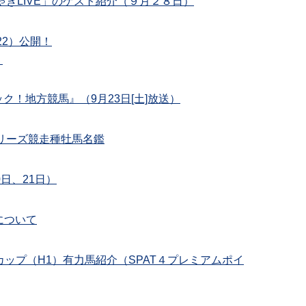
ちゃきLIVE」のゲスト紹介（９月２８日）
22）公開！
！
！地方競馬』（9月23日[土]放送）
シリーズ競走種牡馬名鑑
0日、21日）
について
ズカップ（H1）有力馬紹介（SPAT４プレミアムポイ