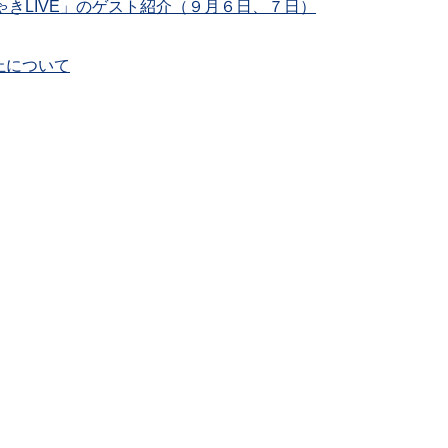
ちゃきLIVE」のゲスト紹介（９月６日、７日）
止について