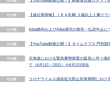
【YouTube動画公開！】騎乗者目線カメラ
その他
【遠征馬情報】ＪＲＡ札幌 ３歳以上１勝クラ
その他
Aiba静内およびAiba浦河の発売・払戻中止に
その他
【YouTube動画公開！】タイムラプス 門別
その他
北海道における緊急事態措置の延長に伴う場
その他
て（6月1日～20日）※6月2日現在
コロナウイルス感染拡大防止対策期間におけ
その他