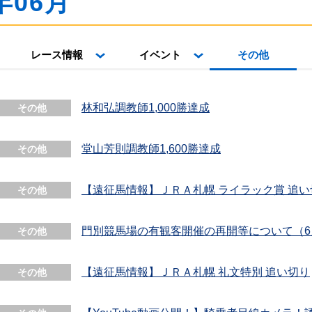
年06月
レース情報
イベント
その他
林和弘調教師1,000勝達成
その他
堂山芳則調教師1,600勝達成
その他
【遠征馬情報】ＪＲＡ札幌 ライラック賞 追い
その他
門別競馬場の有観客開催の再開等について（6
その他
【遠征馬情報】ＪＲＡ札幌 礼文特別 追い切り
その他