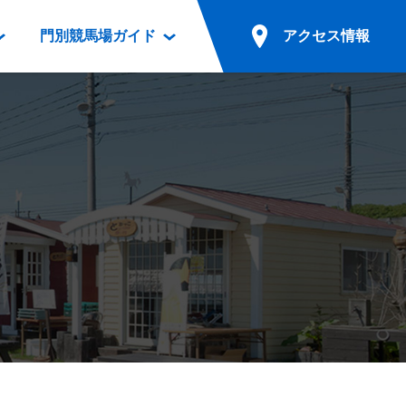
門別競馬場ガイド
アクセス情報
情報
票案内
ファンルーム
アクセス情報
電話・インターネット投票
競馬用語集
お車でのご来場
別表ダウンロード
場外発売所
無料送迎バスでのご来場
ギスカン
実況・テレホンサービス
公共の交通機関でのご来場
カレンダー
発売・払戻
ドカフェ
競走体系図
リオンシリーズ競走
発売情報(PDF)
の発売情報