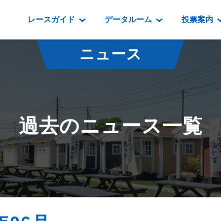
レースガイド
データルーム
投票案内
データルーム
レース情報
映像コンテンツ
門別競馬場情報
過去開催
投
ニュース
騎手・調教師紹介
レース一覧
重賞競走VTR
門別競馬場グルメ
番組・級
騎手・調教師成績
出走表
重賞競走参考VTR
とねっこジン
開催日程
能力検査成績
成績表
レースダイジェスト
いずみ食堂
開催
過去のニュース一覧
坂路調教映像
払戻金一覧
新馬ダイジェスト
ルンビニフー
重賞
遠征馬情報
騎手成績表
勝馬屋
スタ
馬主服紹介
馬番成績表
発売情報
番組編成要領
オッズ
道内の
道外