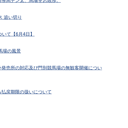
！誘導馬テン太、馬場をお散歩。
ス 追い切り
ついて【6月4日】
競馬場の風景
外発売所の対応及び門別競馬場の無観客開催につい
る払戻期限の扱いについて