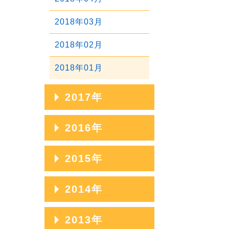
2020年01月
2019年02月
2018年03月
2019年01月
2018年02月
2018年01月
2017年
2017年12月
2016年
2017年11月
2016年12月
2015年
2017年10月
2016年11月
2015年12月
2014年
2017年09月
2016年10月
2015年11月
2017年08月
2014年12月
2013年
2016年09月
2015年10月