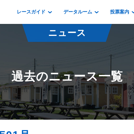
レースガイド
データルーム
投票案内
データルーム
レース情報
映像コンテンツ
門別競馬場情報
過去開催
投
ニュース
騎手・調教師紹介
レース一覧
重賞競走VTR
門別競馬場グルメ
番組・級
騎手・調教師成績
出走表
重賞競走参考VTR
とねっこジン
開催日程
能力検査成績
成績表
レースダイジェスト
いずみ食堂
開催
過去のニュース一覧
坂路調教映像
払戻金一覧
新馬ダイジェスト
ルンビニフー
重賞
遠征馬情報
騎手成績表
勝馬屋
スタ
馬主服紹介
馬番成績表
発売情報
番組編成要領
オッズ
道内の
道外