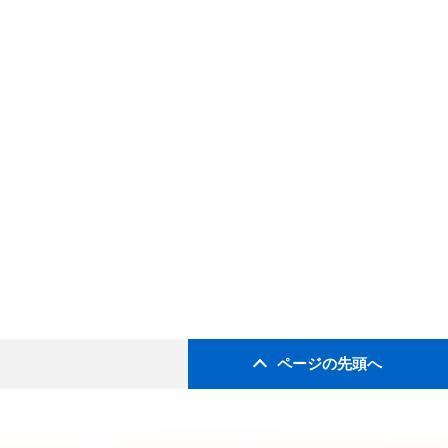
ページの先頭へ