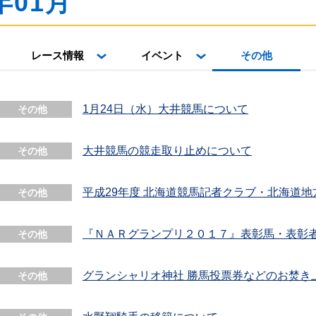
年01月
レース情報
イベント
その他
1月24日（水）大井競馬について
その他
大井競馬の競走取り止めについて
その他
平成29年度 北海道競馬記者クラブ・北海道地
その他
『ＮＡＲグランプリ２０１７』表彰馬・表彰
その他
グランシャリオ神社 勝馬投票券などのお焚き
その他