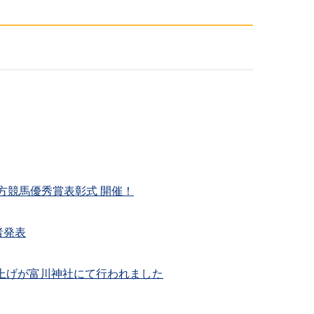
方競馬優秀賞表彰式 開催！
者発表
上げが富川神社にて行われました